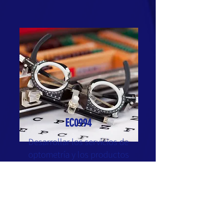
EC0994
Desarrollar los servicios de
optometría y los productos
ópticos
Ver ficha